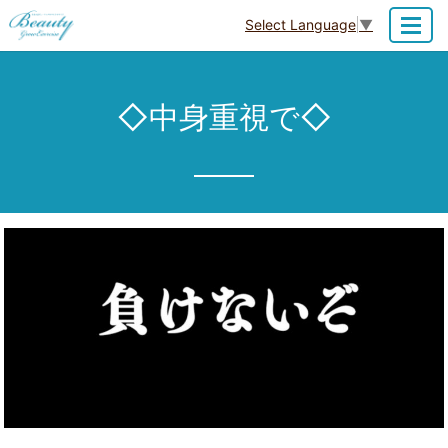
Select Language
▼
MENU
◇中身重視で◇