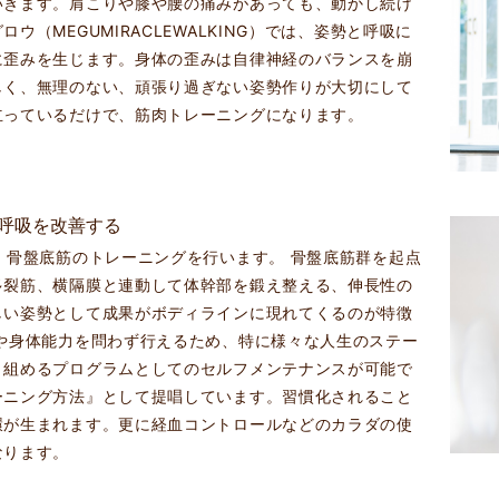
いきます。肩こりや膝や腰の痛みがあっても、動かし続け
（MEGUMIRACLEWALKING）では、姿勢と呼吸に
に歪みを生じます。身体の歪みは自律神経のバランスを崩
しく、無理のない、頑張り過ぎない姿勢作りが大切にして
立っているだけで、筋肉トレーニングになります。
呼吸を改善する
、骨盤底筋のトレーニングを行います。 骨盤底筋群を起点
多裂筋、横隔膜と連動して体幹部を鍛え整える、伸長性の
しい姿勢として成果がボディラインに現れてくるのが特徴
や身体能力を問わず行えるため、特に様々な人生のステー
り組めるプログラムとしてのセルフメンテナンスが可能で
ーニング方法』として提唱しています。習慣化されること
環が生まれます。更に経血コントロールなどのカラダの使
なります。