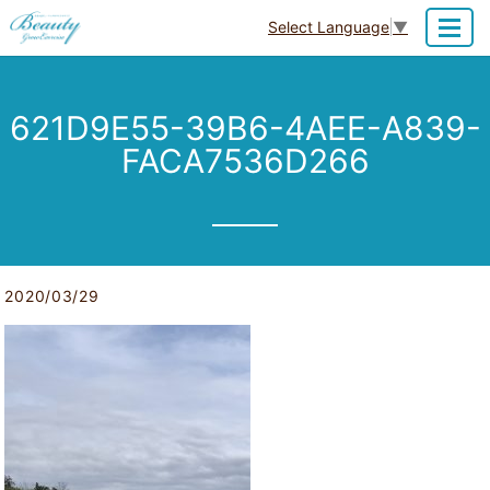
Select Language
▼
MENU
621D9E55-39B6-4AEE-A839-
FACA7536D266
2020/03/29