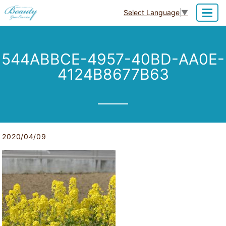
Select Language
▼
MENU
544ABBCE-4957-40BD-AA0E-
4124B8677B63
2020/04/09