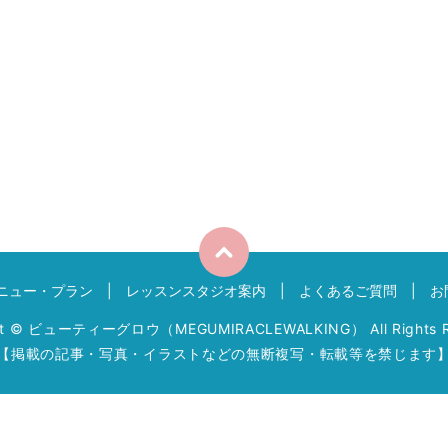
ニュー・プラン
レッスンスタジオ案内
よくあるご質問
お
ht © ビューティーグロウ（MEGUMIRACLEWALKING） All Rights R
【掲載の記事・写真・イラストなどの無断複写・転載等を禁じます