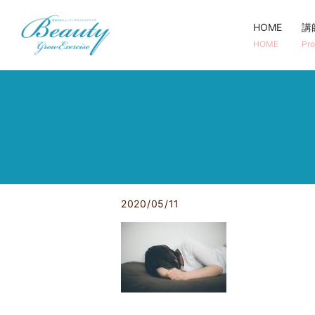
HOME
講
HOME
Pro
2020/05/11