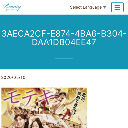
Select Language
▼
MENU
3AECA2CF-E874-4BA6-B304-
DAA1DB04EE47
2020/05/10