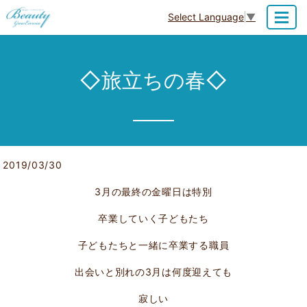
Select Language
▼
MENU
◇旅立ちの春◇
2019/03/30
3月の最終の金曜日は特別
卒業していく子どもたち
子どもたちと一緒に卒業する職員
出会いと別れの3月は何度迎えても
寂しい