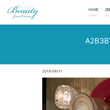
HOME
講
HOME
Pro
A2B3B
2019/06/11