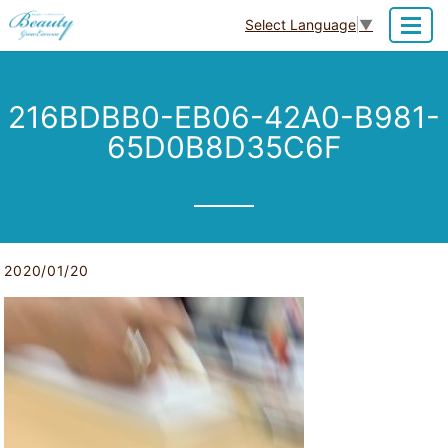
Select Language
▼
MENU
216BDBB0-EB06-42A0-B981-
65D0B8D35C6F
2020/01/20