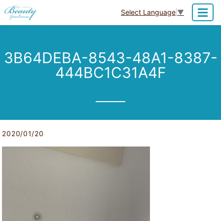
Select Language
▼
MENU
3B64DEBA-8543-48A1-8387-
444BC1C31A4F
2020/01/20