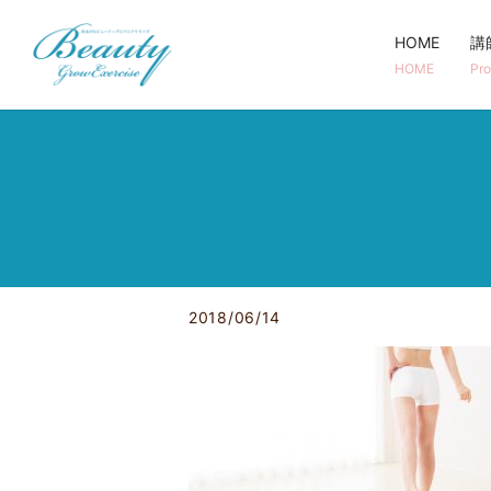
HOME
講
HOME
Pro
2018/06/14