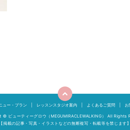
ニュー・プラン
レッスンスタジオ案内
よくあるご質問
お
ht © ビューティーグロウ（MEGUMIRACLEWALKING） All Rights R
【掲載の記事・写真・イラストなどの無断複写・転載等を禁じます