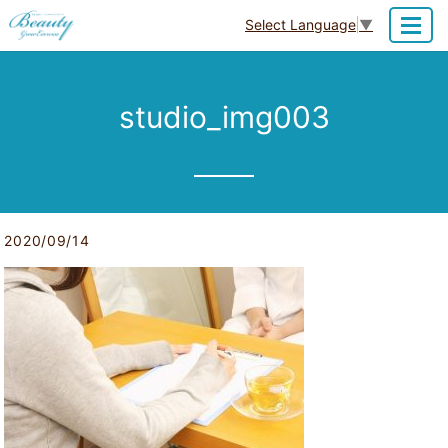
Select Language
▼
MENU
studio_img003
2020/09/14