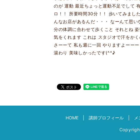
のが 運動 最近ちょっと運動不足でして 
ロ！！ 所要時間30分！！ 歩いてみまし
んなお店があるんだ・・・ なーんて思い
分の体調に合わせて歩くこと それとね 姿
気をくれます これは スタジオで汗をか
さーーて 私も週に一回 やりますよーーー
湯わり 美味しかったです(^^♪
HOME
講師プロフィール
メ
Copyrig