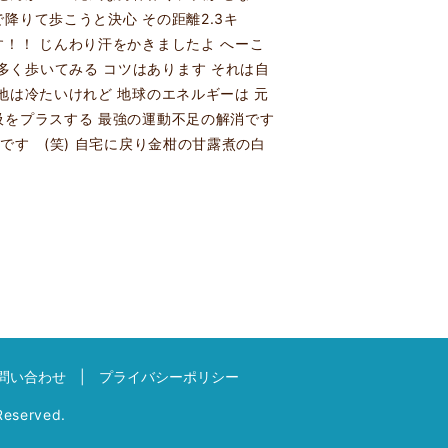
降りて歩こうと決心 その距離2.3キ
す！！ じんわり汗をかきましたよ へーこ
多く歩いてみる コツはあります それは自
地は冷たいけれど 地球のエネルギーは 元
吸をプラスする 最強の運動不足の解消です
です (笑) 自宅に戻り金柑の甘露煮の白
問い合わせ
プライバシーポリシー
eserved.
】