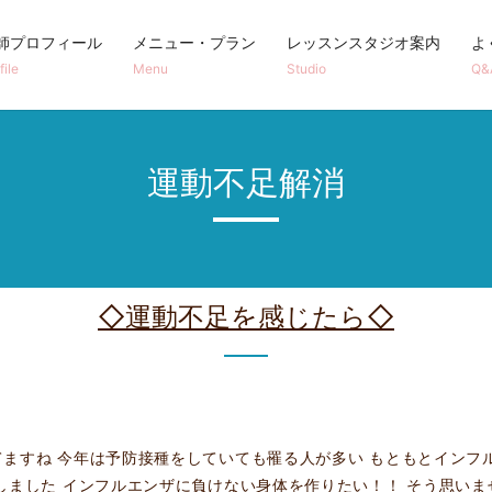
師プロフィール
メニュー・プラン
レッスンスタジオ案内
よ
file
Menu
Studio
Q&
運動不足解消
◇運動不足を感じたら◇
ますね 今年は予防接種をしていても罹る人が多い もともとインフ
しました インフルエンザに負けない身体を作りたい！！ そう思いま