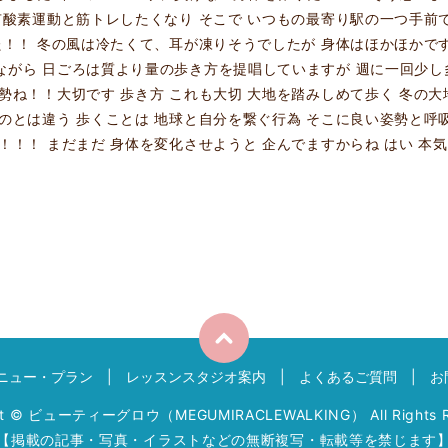
有酸素運動と筋トレしたくなり そこで いつもの最寄り駅の一つ手前で
た！！ 冬の風は冷たくて、耳が凍りそうでしたが 身体はほかほかで
ながら 日ごろは質より量の歩き方を提唱していますが 週に一回少し
勢ね！！大切です 歩き方 これも大切 大地を踏みしめて歩く 冬の大
くのとは違う 歩くことは 地球と自分を繋ぐ行為 そこに良い姿勢と呼
！！！ まだまだ 身体を変化させようと 企んでますからね はい 本気
ニュー・プラン
レッスンスタジオ案内
よくあるご質問
お
ht © ビューティーグロウ（MEGUMIRACLEWALKING） All Rights R
【掲載の記事・写真・イラストなどの無断複写・転載等を禁じます