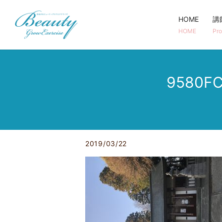
HOME
講
HOME
Pro
9580FC
2019/03/22