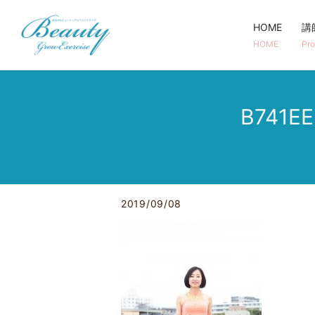
HOME
講
HOME
Pro
B741E
2019/09/08