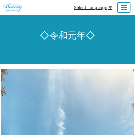
Select Language
▼
MENU
◇令和元年◇