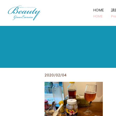
HOME
講
HOME
Pro
2020/02/04